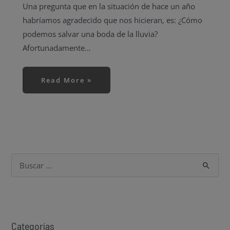
Una pregunta que en la situación de hace un año
habríamos agradecido que nos hicieran, es: ¿Cómo
podemos salvar una boda de la lluvia?
Afortunadamente…
Read More »
B
u
s
c
Categorías
a