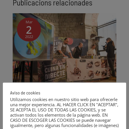
Publicacions relacionades
Mar
2
2022
Streaming en directo, participa en concurso de
Aviso de cookies
ideas emprendedoras
Utilizamos cookies en nuestro sitio web para ofrecerle
Blog
,
Servicios
una mejor experiencia. AL HACER CLICK EN "ACEPTAR",
SE ACEPTA EL USO DE TODAS LAS COOKIES, y se
El Concurso de Ideas Emprendedoras es un
activan todos los elementos de la página web. EN
proyecto promovido por la Agencia de Desarrollo
CASO DE ESCOGER LAS COOKIES se puede navegar
igualmente, pero algunas funcionalidades (e imágenes)
del Berguedà para incentivar el talento creativo y