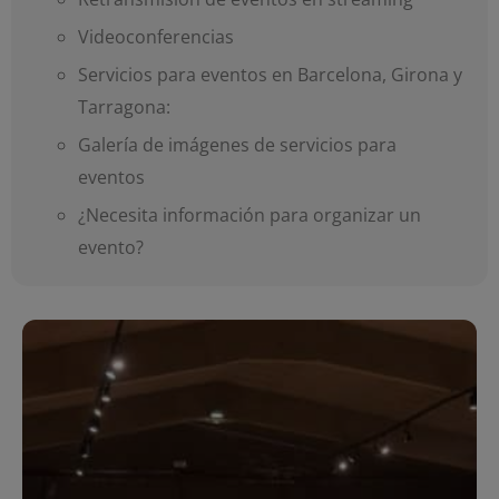
Videoconferencias
Servicios para eventos en Barcelona, Girona y
Tarragona:
Galería de imágenes de servicios para
eventos
¿Necesita información para organizar un
evento?