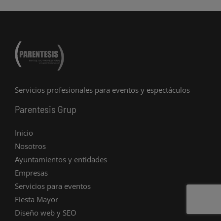
r
o
e
a
k
m
-
f
Servicios profesionales para eventos y espectáculos
Parentesis Grup
Inicio
Nosotros
Ayuntamientos y entidades
Empresas
Servicios para eventos
Fiesta Mayor
Diseño web y SEO