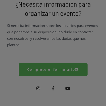
¿Necesita información para
organizar un evento?
Si necesita información sobre los servicios para eventos
que ponemos a su disposición, no dude en contactar
con nosotros, y resolveremos las dudas que nos
plantee.
Complete el formulario
I
F
Y
n
a
o
s
c
u
t
e
t
a
b
u
g
o
b