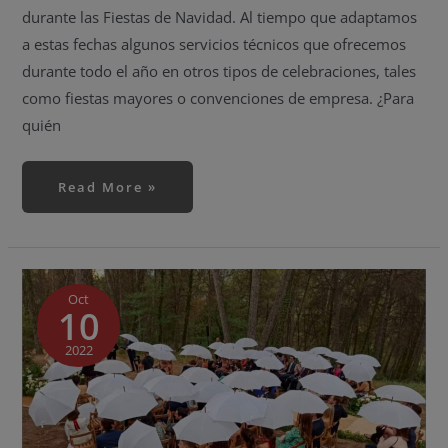
durante las Fiestas de Navidad. Al tiempo que adaptamos
a estas fechas algunos servicios técnicos que ofrecemos
durante todo el año en otros tipos de celebraciones, tales
como fiestas mayores o convenciones de empresa. ¿Para
quién
Read More »
¿Cómo
podemos
salvar
Oct
10
una
boda
de
la
2022
lluvia?