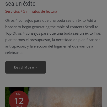
sea un éxito
Servicios
/
5 minutos de lectura
Otros 4 consejos para que una boda sea un éxito Add a
header to begin generating the table of contents Scroll to
Top Otros 4 consejos para que una boda sea un éxito Tras
plantearnos el presupuesto, la necesidad de planificar con
anticipación, y la elección del lugar en el que vamos a
celebrar la
Read More »
3
recomendaciones
para
Mar
12
planificar
una
boda
2023