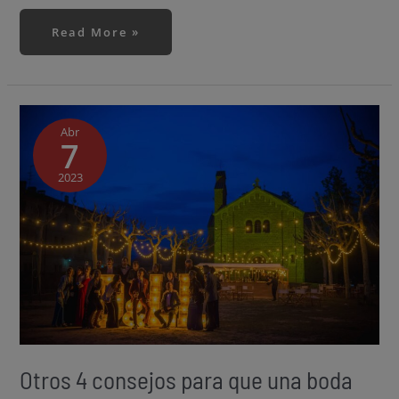
Read More »
Otros
4
consejos
Abr
7
para
que
una
boda
2023
sea
un
éxito
Otros 4 consejos para que una boda