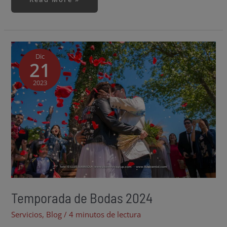
Temporada
de
Bodas
Dic
21
2024
2023
Temporada de Bodas 2024
Servicios
,
Blog
/
4 minutos de lectura