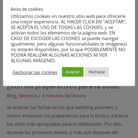
31
para
la
Aviso de cookies
boda?
2022
Utilizamos cookies en nuestro sitio web para ofrecerle
una mejor experiencia. AL HACER CLICK EN "ACEPTAR",
SE ACEPTA EL USO DE TODAS LAS COOKIES, y se
activan todos los elementos de la página web. EN
CASO DE ESCOGER LAS COOKIES se puede navegar
igualmente, pero algunas funcionalidades (e imágenes)
no estarán disponibles, por lo que POSIBLEMENTE NO
PODRÁ REALIZAR ALGUNAS ACCIONES NI VER
ALGUNAS IMÁGENES.
Gestionar las cookies
Aceptar
Rechazar
¿Con los preparativos para la boda?
Blog
,
Servicios
/
4 minutos de lectura
Se acercan las fechas en las que wedding planners, y
novios empiezan los preparativos para la boda y a buscar
los sitios más apropiados para la celebración. Por ello,
durante los próximos meses, y más aún después del