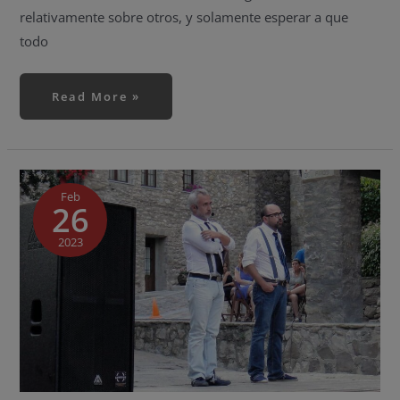
relativamente sobre otros, y solamente esperar a que
todo
Read More »
¡La
temporada
de
Feb
26
teatro
toma
impulso!
2023