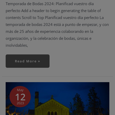
Temporada de Bodas 2024: Planificad vuestro día
perfecto Add a header to begin generating the table of
contents Scroll to Top Planificad vuestro día perfecto La
temporada de bodas 2024 está a punto de empezar, y con
más de 25 años de experiencia colaborando en la
organización, y la celebración de bodas, únicas e
inolvidables,
Read More »
4
consejos
para
May
12
mejorar
el
ambiente
de
2023
una
boda