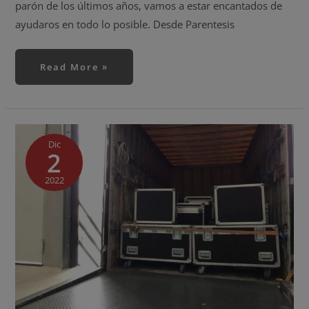
parón de los últimos años, vamos a estar encantados de
ayudaros en todo lo posible. Desde Parentesis
Read More »
Alquiler
de
equipos
Dic
2
para
fiestas
privadas
de
2022
Navidad