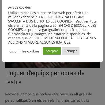
Avís de cookies
Utilitzem cookies al nostre lloc web per oferir una
millor experiència. EN FER CLICK A "ACCEPTAR",
S'ACCEPTA L'ÚS DE TOTES LES COOKIES, i s'activen tots
els elements de la pàgina web. EN CAS D'ESCOLLIR LES
COOKIES es pot navegar igualment, però algunes
funcionalitats (i imatges) no estaran disponibles, de
manera que POSSIBLEMENT NO PODRÀ FER ALGUNES
ACCIONS NI VEURE ALGUNES IMATGES.
Escollir les cookies
Acceptar
Rebutjar
Lloguer d’equips per obres de
teatre
Recordeu també que podem oferir-vos un
alt grau de
personalització en els serveis
, fent-nos càrrec de la