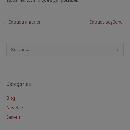
ajudar en tot allò que sigui possible.
←
Entrada anterior
Entrada següent
→
C
e
r
c
Categories
a
:
Blog
Novetats
Serveis