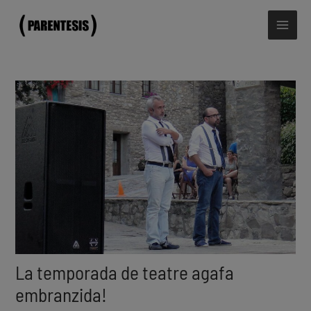
Vés
Mai
al
Men
contingut
Navegació
d'entrades
La temporada de teatre agafa
embranzida!