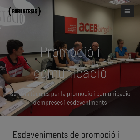
Vés
Mai
al
Men
contingut
Promoció i
comunicació
Serveis tècnics per la promoció i comunicació
d'empreses i esdeveniments
Esdeveniments de promoció i