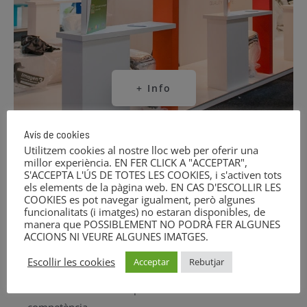
+ Info
Avís de cookies
Utilitzem cookies al nostre lloc web per oferir una
millor experiència. EN FER CLICK A "ACCEPTAR",
S'ACCEPTA L'ÚS DE TOTES LES COOKIES, i s'activen tots
els elements de la pàgina web. EN CAS D'ESCOLLIR LES
COOKIES es pot navegar igualment, però algunes
Millorem la imatge de la marca
funcionalitats (i imatges) no estaran disponibles, de
manera que POSSIBLEMENT NO PODRÀ FER ALGUNES
ACCIONS NI VEURE ALGUNES IMATGES.
La producció audiovisual és, sens dubte, una de les
Escollir les cookies
Acceptar
Rebutjar
opcions més directes que tenen les empreses per
enfortir la identitat corporativa i diferenciar-se de la
competència.