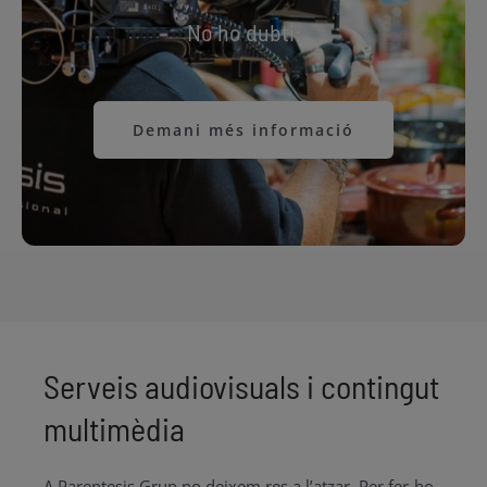
No ho dubti:
Demani més informació
Serveis audiovisuals i contingut
multimèdia
A Parentesis Grup no deixem res a l’atzar. Per fer-ho