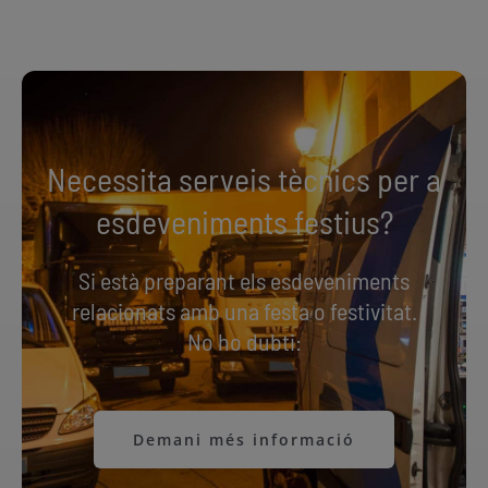
Necessita serveis tècnics per a
esdeveniments festius?
Si està preparant els esdeveniments
relacionats amb una festa o festivitat.
No ho dubti:
Demani més informació