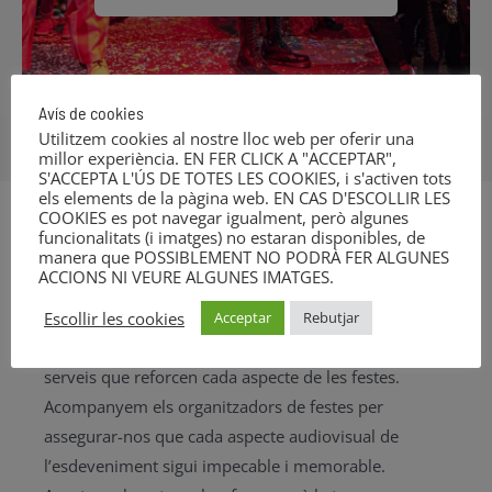
Avís de cookies
Utilitzem cookies al nostre lloc web per oferir una
millor experiència. EN FER CLICK A "ACCEPTAR",
S'ACCEPTA L'ÚS DE TOTES LES COOKIES, i s'activen tots
els elements de la pàgina web. EN CAS D'ESCOLLIR LES
COOKIES es pot navegar igualment, però algunes
Quins són els serveis que
funcionalitats (i imatges) no estaran disponibles, de
manera que POSSIBLEMENT NO PODRÀ FER ALGUNES
ACCIONS NI VEURE ALGUNES IMATGES.
oferim a les festes i festivitats?
Escollir les cookies
Acceptar
Rebutjar
Des de Parentesis Grup ens dediquem a oferir
serveis que reforcen cada aspecte de les festes.
Acompanyem els organitzadors de festes per
assegurar-nos que cada aspecte audiovisual de
l’esdeveniment sigui impecable i memorable.