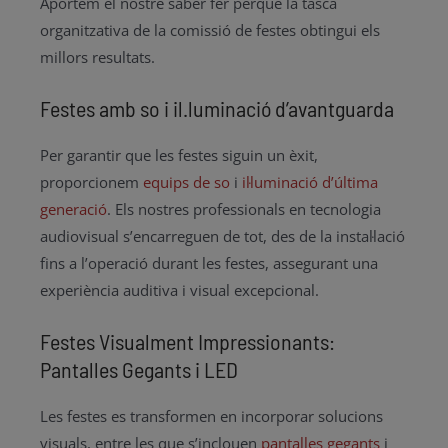
Aportem el nostre saber fer perquè la tasca
organitzativa de la comissió de festes obtingui els
millors resultats.
Festes amb so i il.luminació d’avantguarda
Per garantir que les festes siguin un èxit,
proporcionem
equips de so
i
il·luminació d’última
generació
. Els nostres professionals en tecnologia
audiovisual s’encarreguen de tot, des de la instal·lació
fins a l’operació durant les festes, assegurant una
experiència auditiva i visual excepcional.
Festes Visualment Impressionants:
Pantalles Gegants i LED
Les festes es transformen en incorporar solucions
visuals, entre les que s’inclouen
pantalles gegants
i