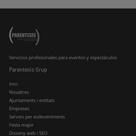
r
o
e
a
k
m
-
f
Servicios profesionales para eventos y espectáculos
Parentesis Grup
Inici
Nosaltres
Ajuntaments i entitats
Empreses
Serveis per esdeveniments
Festa major
Disseny web i SEO