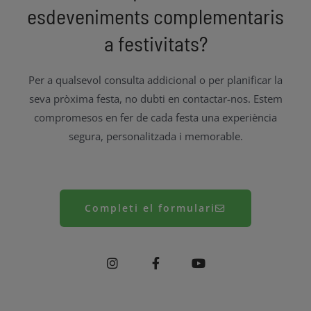
esdeveniments complementaris
a festivitats?
Per a qualsevol consulta addicional o per planificar la
seva pròxima festa, no dubti en contactar-nos. Estem
compromesos en fer de cada festa una experiència
segura, personalitzada i memorable.
Completi el formulari
I
F
Y
n
a
o
s
c
u
t
e
t
a
b
u
g
o
b